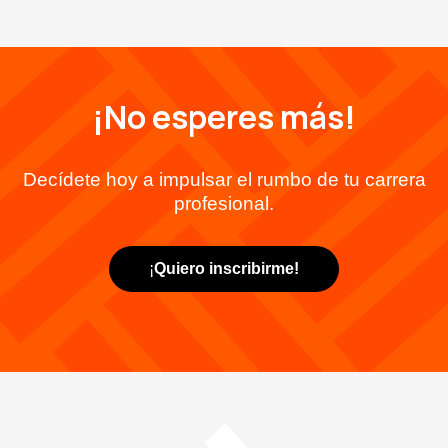
¡No esperes más!
Decídete hoy a impulsar el rumbo de tu carrera
profesional.
¡
Quiero inscribirme!