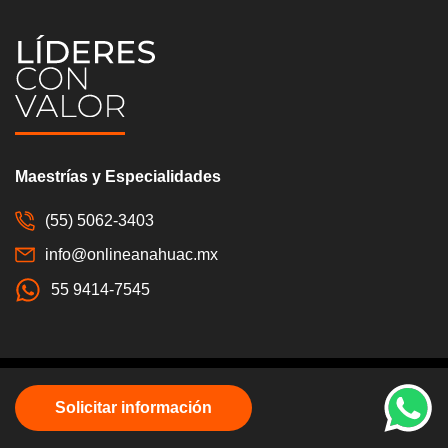
Maestrías y Especialidades
(55) 5062-3403
info@onlineanahuac.mx
55 9414-7545
Solicitar información
Av. Universidad Anáhuac 46, Col. Lomas Anáhuac, Huixquilucan, Estado de
México, C.P. 52786.