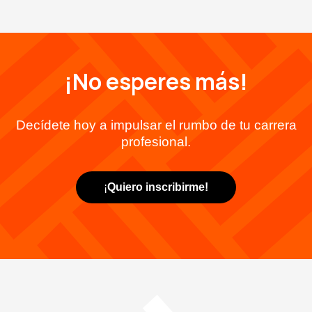
¡No esperes más!
Decídete hoy a impulsar el rumbo de tu carrera
profesional.
¡
Quiero inscribirme!