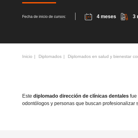
4 meses
3
Fecha de inicio de cursos:
Inicio
Diplomados
Diplomados en salud y bienestar co
Este
diplomado dirección de clínicas dentales
fue
odontólogos y personas que buscan profesionalizar su