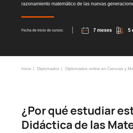
razonamiento matemático de las nuevas generacione
7 meses
5
Fecha de inicio de cursos:
Inicio
Diplomados
Diplomados online en Ciencias y M
¿Por qué estudiar es
Didáctica de las Mat