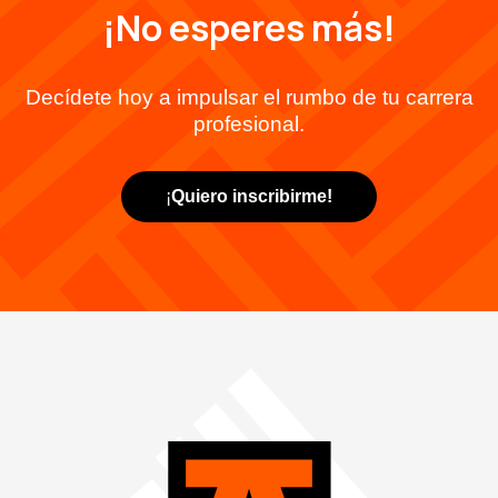
¡No esperes más!
Decídete hoy a impulsar el rumbo de tu carrera
profesional.
¡
Quiero inscribirme!